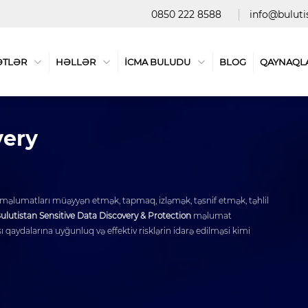
0850 222 8588
info@buluti
ƏTLƏR
HƏLLƏR
İCMA BULUDU
BLOG
QAYNAQL
very
məlumatları müəyyən etmək, tapmaq, izləmək, təsnif etmək, təhlil
ulutistan Sensitive Data Discovery & Protection
məlumat
qaydalarına uyğunluq və effektiv risklərin idarə edilməsi kimi