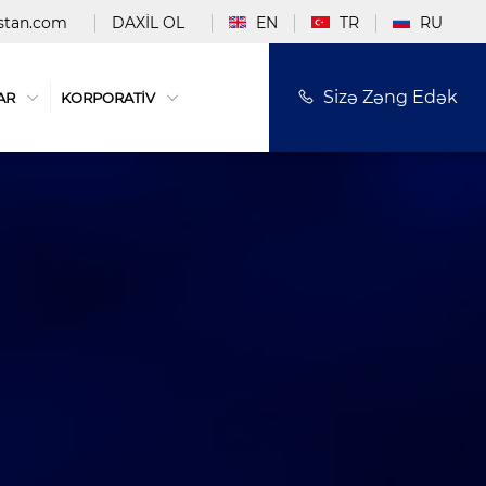
stan.com
DAXİL OL
EN
TR
RU
Sizə Zəng Edək
AR
KORPORATİV