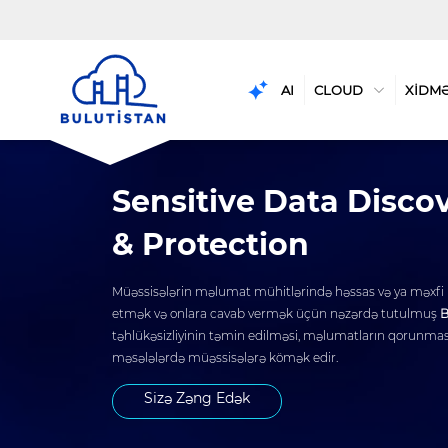
AI
CLOUD
XİDM
Sensitive Data Disco
& Protection
Müəssisələrin məlumat mühitlərində həssas və ya məxfi 
etmək və onlara cavab vermək üçün nəzərdə tutulmuş
B
təhlükəsizliyinin təmin edilməsi, məlumatların qorunması 
məsələlərdə müəssisələrə kömək edir.
Sizə Zəng Edək