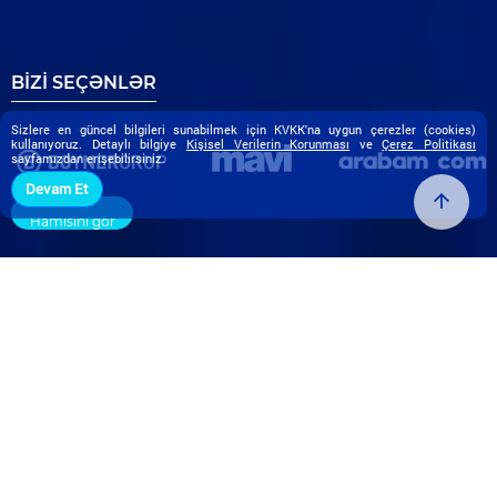
BİZİ SEÇƏNLƏR
Sizlere en güncel bilgileri sunabilmek için KVKK'na uygun çerezler (cookies)
kullanıyoruz. Detaylı bilgiye
Kişisel Verilerin Korunması
ve
Çerez Politikası
sayfamızdan erişebilirsiniz.
Devam Et
Hamısını gör
XÜLASƏ
İstənilən yerdən təhlükəsiz şəkildə daxil ola
biləcəyiniz Məlumat Mağazaları yaradın.
Storage as a Service nədir?