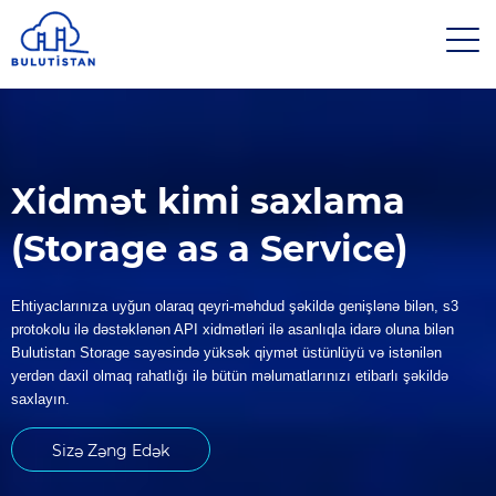
Xidmət kimi saxlama
(Storage as a Service)
Ehtiyaclarınıza uyğun olaraq qeyri-məhdud şəkildə genişlənə bilən, s3
protokolu ilə dəstəklənən API xidmətləri ilə asanlıqla idarə oluna bilən
Bulutistan Storage sayəsində yüksək qiymət üstünlüyü və istənilən
yerdən daxil olmaq rahatlığı ilə bütün məlumatlarınızı etibarlı şəkildə
saxlayın.
Sizə Zəng Edək