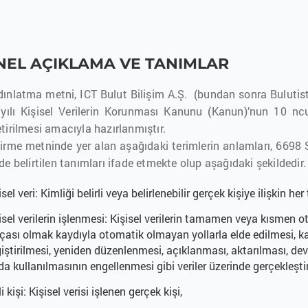
ENEL AÇIKLAMA VE TANIMLAR
dınlatma metni, ICT Bulut Bilişim A.Ş. (bundan sonra Bulutistan
yılı Kişisel Verilerin Korunması Kanunu (Kanun)’nun 10 
etirilmesi amacıyla hazırlanmıştır.
dirme metninde yer alan aşağıdaki terimlerin anlamları, 6698 
de belirtilen tanımları ifade etmekte olup aşağıdaki şekildedir.
isel veri: Kimliği belirli veya belirlenebilir gerçek kişiye ilişkin her 
isel verilerin işlenmesi: Kişisel verilerin tamamen veya kısmen o
çası olmak kaydıyla otomatik olmayan yollarla elde edilmesi, 
iştirilmesi, yeniden düzenlenmesi, açıklanması, aktarılması, devra
da kullanılmasının engellenmesi gibi veriler üzerinde gerçekleştir
ili kişi: Kişisel verisi işlenen gerçek kişi,