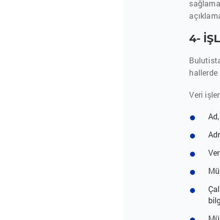
sağlamak
açıklam
4- İ
Bulutist
hallerde 
Veri işle
Ad,
Adr
Ver
Müş
Çal
bil
Müş