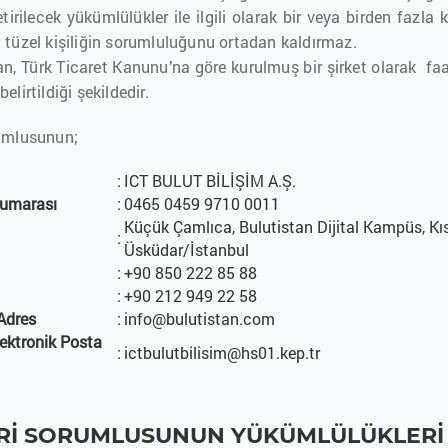
etirilecek yükümlülükler ile ilgili olarak bir veya birden fazla
 tüzel kişiliğin sorumluluğunu ortadan kaldırmaz.
an, Türk Ticaret Kanunu’na göre kurulmuş bir şirket olarak faal
elirtildiği şekildedir.
umlusunun;
:
ICT BULUT BİLİŞİM A.Ş.
Numarası
:
0465 0459 9710 0011
Küçük Çamlıca, Bulutistan Dijital Kampüs, Kıs
:
Üsküdar/İstanbul
:
+90 850 222 85 88
:
+90 212 949 22 58
Adres
:
info@bulutistan.com
lektronik Posta
:
ictbulutbilisim@hs01.kep.tr
ERİ SORUMLUSUNUN YÜKÜMLÜLÜKLERİ