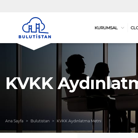
KURUMSAL
CL
KVKK Aydınlat
Ana Sayfa
Bulutistan
KVKK Aydınlatma Metni