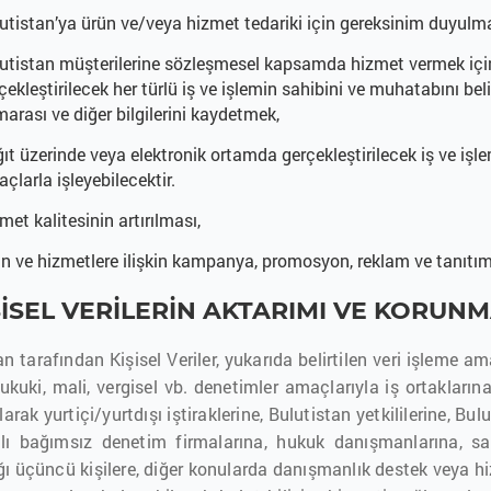
utistan’ya ürün ve/veya hizmet tedariki için gereksinim duyulm
utistan müşterilerine sözleşmesel kapsamda hizmet vermek iç
çekleştirilecek her türlü iş ve işlemin sahibini ve muhatabını belir
arası ve diğer bilgilerini kaydetmek,
ıt üzerinde veya elektronik ortamda gerçekleştirilecek iş ve işl
çlarla işleyebilecektir.
met kalitesinin artırılması,
n ve hizmetlere ilişkin kampanya, promosyon, reklam ve tanıtım 
İŞİSEL VERİLERİN AKTARIMI VE KORUNM
an tarafından Kişisel Veriler, yukarıda belirtilen veri işleme 
hukuki, mali, vergisel vb. denetimler amaçlarıyla iş ortaklarına
larak yurtiçi/yurtdışı iştiraklerine, Bulutistan yetkililerine, Bul
lı bağımsız denetim firmalarına, hukuk danışmanlarına, sa
ğı üçüncü kişilere, diğer konularda danışmanlık destek veya hiz