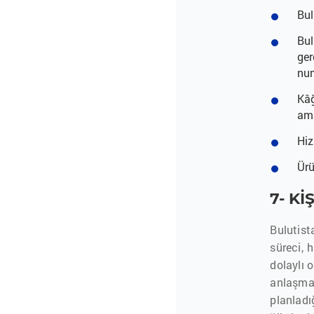
Bul
Bul
ger
num
Kâğ
ama
Hiz
Ürü
7- K
Bulutist
süreci, 
dolaylı o
anlaşma
planladı