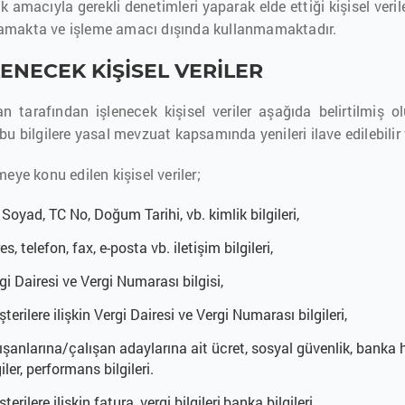
 amacıyla gerekli denetimleri yaparak elde ettiği kişisel veri
amakta ve işleme amacı dışında kullanmamaktadır.
ŞLENECEK KİŞİSEL VERİLER
an tarafından işlenecek kişisel veriler aşağıda belirtilmiş 
bu bilgilere yasal mevzuat kapsamında yenileri ilave edilebilir 
meye konu edilen kişisel veriler;
 Soyad, TC No, Doğum Tarihi, vb. kimlik bilgileri,
es, telefon, fax, e-posta vb. iletişim bilgileri,
gi Dairesi ve Vergi Numarası bilgisi,
terilere ilişkin Vergi Dairesi ve Vergi Numarası bilgileri,
ışanlarına/çalışan adaylarına ait ücret, sosyal güvenlik, banka h
giler, performans bilgileri.
terilere ilişkin fatura, vergi bilgileri,banka bilgileri.