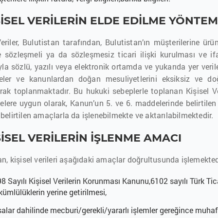
İŞİSEL VERİLERİN ELDE EDİLME YÖNTEM
Veriler, Bulutistan tarafından, Bulutistan’ın müşterilerine 
e sözleşmeli ya da sözleşmesiz ticari ilişki kurulması ve 
ıyla sözlü, yazılı veya elektronik ortamda ve yukarıda yer v
eler ve kanunlardan doğan mesuliyetlerini eksiksiz ve doğr
rak toplanmaktadır. Bu hukuki sebeplerle toplanan Kişisel V
kelere uygun olarak, Kanun’un 5. ve 6. maddelerinde belirtile
belirtilen amaçlarla da işlenebilmekte ve aktarılabilmektedir.
İŞİSEL VERİLERİN İŞLENME AMACI
an, kişisel verileri aşağıdaki amaçlar doğrultusunda işlemekte
8 Sayılı Kişisel Verilerin Korunması Kanunu,6102 sayılı Türk T
ümlülüklerin yerine getirilmesi,
alar dahilinde mecburi/gerekli/yararlı işlemler gereğince muha