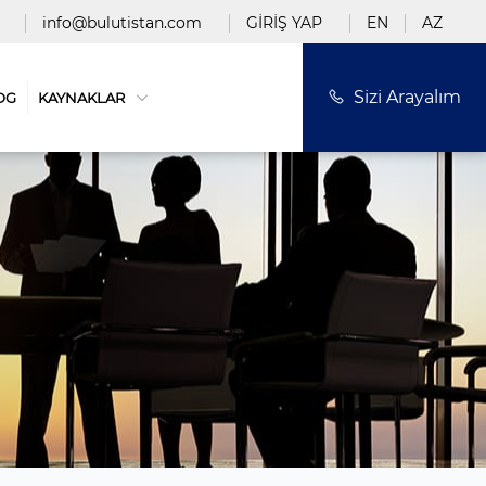
info@bulutistan.com
GİRİŞ YAP
EN
AZ
Sizi Arayalım
OG
KAYNAKLAR