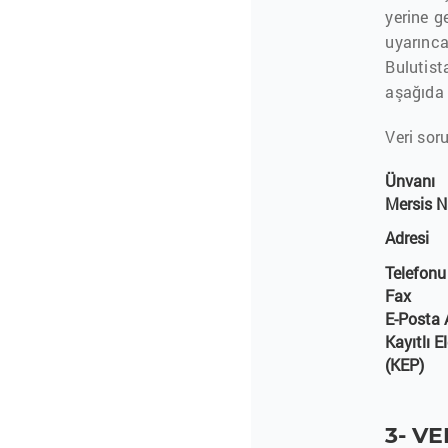
yerine g
uyarınca
Bulutist
aşağıda b
Veri sor
Ünvanı
Mersis 
Adresi
Telefonu
Fax
E-Posta 
Kayıtlı E
(KEP)
3- V