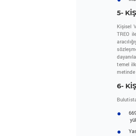
5- K
Kişisel 
TREO il
aracılığ
sözleşm
dayanıla
temel il
metinde 
6- K
Bulutist
669
yük
Yas