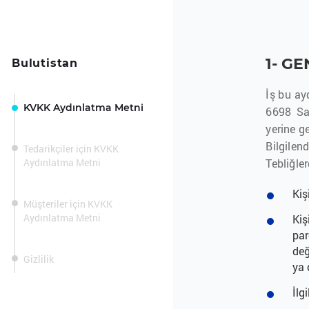
1- G
Bulutistan
İş bu ay
KVKK Aydınlatma Metni
6698 Sa
yerine g
Bilgilen
Tedarikçiler için KVKK
Aydınlatma Metni
Tebliğler
Kiş
Müşteriler için KVKK
Aydınlatma Metni
Kiş
par
değ
Gizlilik
ya 
İlg