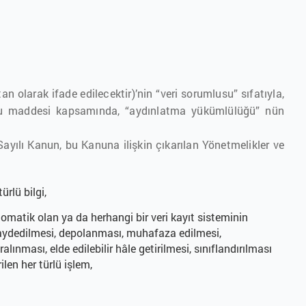
 olarak ifade edilecektir)’nin “veri sorumlusu” sıfatıyla,
ncu maddesi kapsamında, “aydınlatma yükümlülüğü” nün
Sayılı Kanun, bu Kanuna ilişkin çıkarılan Yönetmelikler ve
türlü bilgi,
tomatik olan ya da herhangi bir veri kayıt sisteminin
kaydedilmesi, depolanması, muhafaza edilmesi,
lınması, elde edilebilir hâle getirilmesi, sınıflandırılması
ilen her türlü işlem,