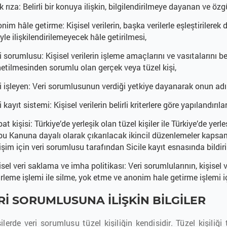
k rıza: Belirli bir konuya ilişkin, bilgilendirilmeye dayanan ve özg
nim hâle getirme: Kişisel verilerin, başka verilerle eşleştirilerek da
iyle ilişkilendirilemeyecek hâle getirilmesi,
i sorumlusu: Kişisel verilerin işleme amaçlarını ve vasıtalarını b
etilmesinden sorumlu olan gerçek veya tüzel kişi,
i işleyen: Veri sorumlusunun verdiği yetkiye dayanarak onun adına 
i kayıt sistemi: Kişisel verilerin belirli kriterlere göre yapılandırıl
ibat kişisi: Türkiye’de yerleşik olan tüzel kişiler ile Türkiye’de y
bu Kanuna dayalı olarak çıkarılacak ikincil düzenlemeler kapsamı
tişim için veri sorumlusu tarafından Sicile kayıt esnasında bildiri
isel veri saklama ve imha politikası: Veri sorumlularının, kişisel 
irleme işlemi ile silme, yok etme ve anonim hale getirme işlemi i
ERİ SORUMLUSUNA İLİŞKİN BİLGİLER
şilerde veri sorumlusu tüzel kişiliğin kendisidir. Tüzel kişi