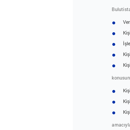
Bulutista
Ver
Kiş
İşl
Kiş
Kiş
konusund
Kiş
Kiş
Kiş
amacıyla