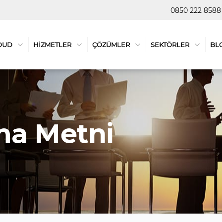
0850 222 8588
OUD
HİZMETLER
ÇÖZÜMLER
SEKTÖRLER
BL
ma Metni