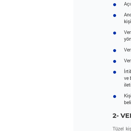
Açı
Ano
kiş
Ver
yön
Ver
Ver
İrt
ve 
ile
Kiş
bel
2- V
Tüzel ki