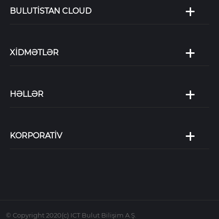
BULUTİSTAN CLOUD
XİDMƏTLƏR
HƏLLƏR
KORPORATİV
© Copyright 2020(c) ICT Bulut Bilişim A.Ş.