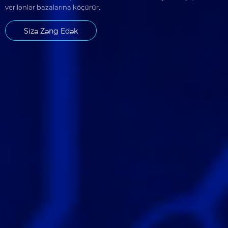
verilənlər bazalarına köçürür.
Sizə Zəng Edək