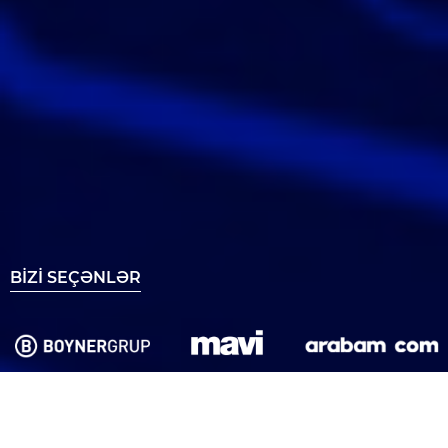
BİZİ SEÇƏNLƏR
Hamısını gör