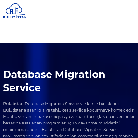
Database Migration
Service
Bulutistan Database Migration Service verilənlər bazalarını
Bulutistana asanlıqla və təhlükəsiz şəkildə köçürməyə kömək edir.
Mənbə verilənlər bazası miqrasiya zamanı tam işlək qalır, verilənlər
bazasına əsaslanan proqramlar üçün dayanma müddətini
minimuma endirir. Bulutistan Database Migration Service
məlumatlarınızı ən çox istifadə edilən kommersiya və açıq mənbə